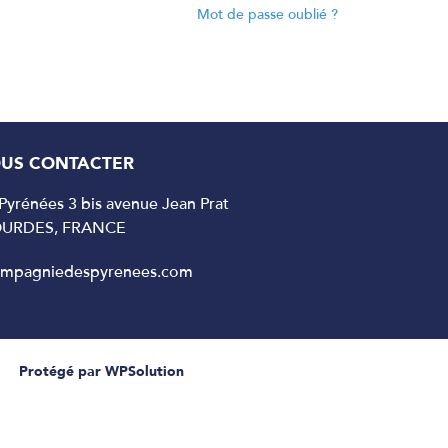
Mot de passe oublié ?
US CONTACTER
yrénées 3 bis avenue Jean Prat
OURDES, FRANCE
ompagniedespyrenees.com
Protégé par WPSolution