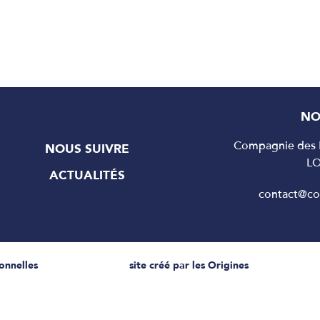
NO
Compagnie des P
NOUS SUIVRE
L
ACTUALITÉS
contact@c
onnelles
site créé par les Origines