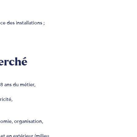
e des installations ;
herché
8 ans du métier,
icité,
nomie, organisation,
 et en extérieur (milieu