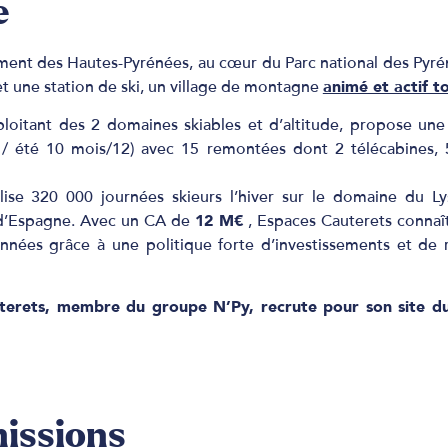
e
ment des Hautes-Pyrénées, au cœur du Parc national des Pyr
 et une station de ski, un village de montagne
animé et actif t
loitant des 2 domaines skiables et d’altitude, propose une 
 / été 10 mois/12) avec 15 remontées dont 2 télécabines, 5 
lise 320 000 journées skieurs l’hiver sur le domaine du Ly
t d’Espagne. Avec un CA de
12 M€
, Espaces Cauterets connaî
années grâce à une politique forte d’investissements et de
terets, membre du groupe N’Py, recrute pour son site du 
missions