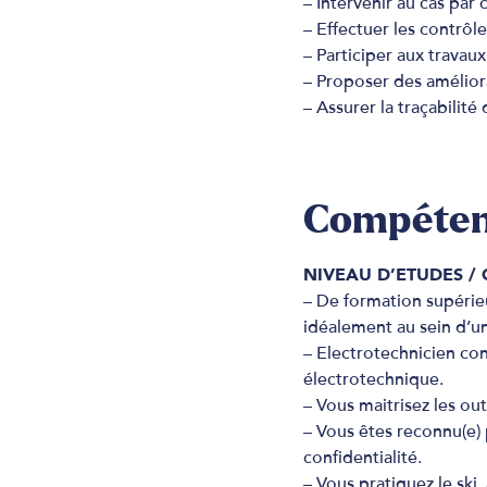
– Intervenir au cas par
– Effectuer les contrôl
– Participer aux travau
– Proposer des améliorat
– Assurer la traçabilit
Compétenc
NIVEAU D’ETUDES /
– De formation supérie
idéalement au sein d’u
– Electrotechnicien con
électrotechnique.
– Vous maitrisez les ou
– Vous êtes reconnu(e) 
confidentialité.
– Vous pratiquez le ski,