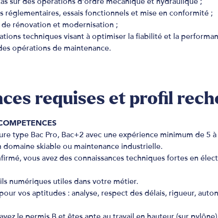
 cas sur des opérations d’ordre mécanique et hydraulique ;
es réglementaires, essais fonctionnels et mise en conformité ;
x de rénovation et modernisation ;
ions techniques visant à optimiser la fiabilité et la performanc
é des opérations de maintenance.
es requises et profil rec
 COMPETENCES
ure type Bac Pro, Bac+2 avec une expérience minimum de 5 à 
n domaine skiable ou maintenance industrielle.
firmé, vous avez des connaissances techniques fortes en électr
tils numériques utiles dans votre métier.
pour vos aptitudes : analyse, respect des délais, rigueur, auto
 avez le permis B et êtes apte au travail en hauteur (sur pylône)