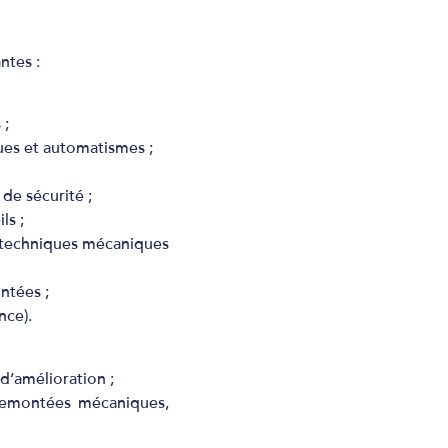
ntes :
 ;
ques et automatismes ;
 de sécurité ;
ls ;
es techniques mécaniques
ntées ;
nce).
d’amélioration ;
: remontées mécaniques,