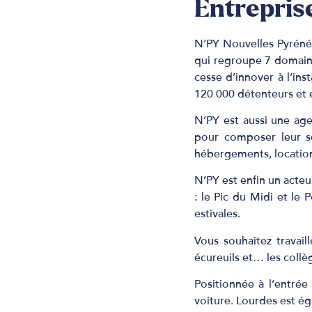
Entrepris
N’PY Nouvelles Pyréné
qui regroupe 7 domaine
cesse d’innover à l’in
120 000 détenteurs et e
N’PY est aussi une age
pour composer leur sé
hébergements, location
N’PY est enfin un acte
: le Pic du Midi et le
estivales.
Vous souhaitez travai
écureuils et… les collè
Positionnée à l’entré
voiture. Lourdes est ég