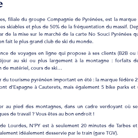
e
es, filiale du groupe Compagnie de Pyrénées, est la marque 
s skiables et plus de 50% de la fréquentation du massif. De
star de la mise sur le marché de la carte No Souci Pyrénées
qu
n fait le plus grand club de ski du monde.
nce de voyages en ligne qui propose à ses clients (B2B ou 
jour au ski ou plus largement à la montagne : forfaits d
 de matériel, cours de ski…
ur du tourisme pyrénéen important en été : la marque fédère 2
 Pont d’Espagne à Cauterets, mais également 5 bike parks et
ller au pied des montagnes, dans un cadre verdoyant où se
gues de travail ? Vous êtes au bon endroit !
e de Lourdes, N’PY est à seulement 20 minutes de Tarbes e
alement idéalement desservie par le train (gare TGV).